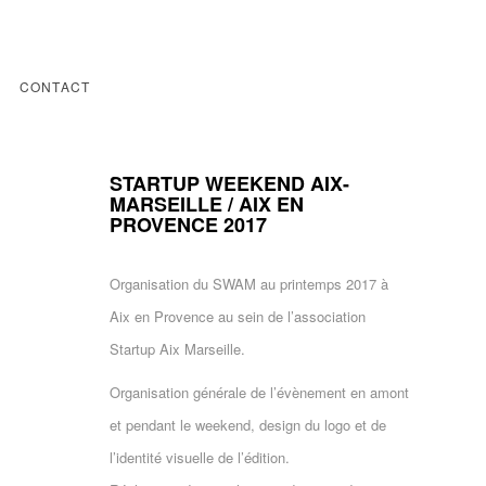
CONTACT
STARTUP WEEKEND AIX-
MARSEILLE / AIX EN
PROVENCE 2017
Organisation du SWAM au printemps 2017 à
Aix en Provence au sein de l’association
Startup Aix Marseille.
Organisation générale de l’évènement en amont
et pendant le weekend, design du logo et de
l’identité visuelle de l’édition.